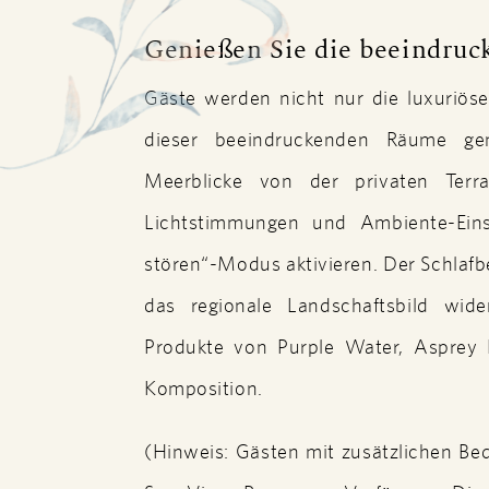
View
VIEW
Genießen Sie die beeindruc
Gäste werden nicht nur die luxuriö
dieser beeindruckenden Räume ge
Meerblicke von der privaten Terr
Lichtstimmungen und Ambiente-Eins
stören“-Modus aktivieren. Der Schlafbe
das regionale Landschaftsbild wid
Produkte von Purple Water, Asprey L
Komposition.
(Hinweis: Gästen mit zusätzlichen Bedü