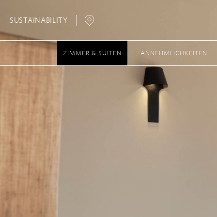
SUSTAINABILITY
Open
Map
ZIMMER & SUITEN
ANNEHMLICHKEITEN
Popup