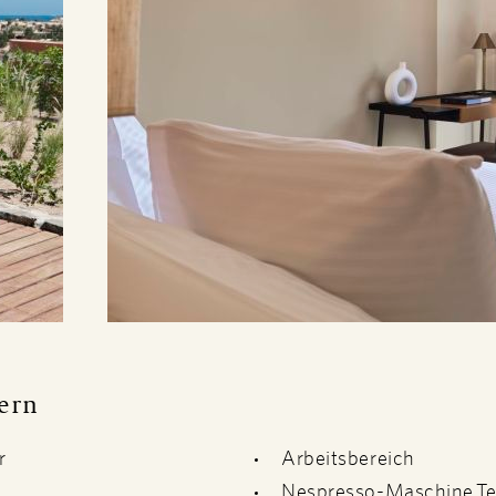
ern
r
Arbeitsbereich
Nespresso-Maschine,Te