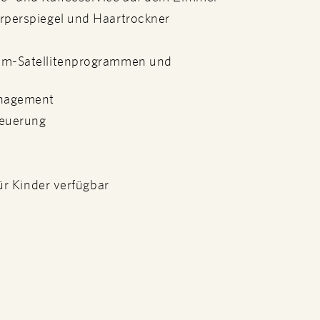
perspiegel und Haartrockner
um-Satellitenprogrammen und
anagement
teuerung
ür Kinder verfügbar