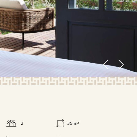
2
35 m²